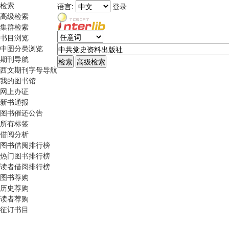
检索
语言:
登录
高级检索
集群检索
书目浏览
中图分类浏览
期刊导航
西文期刊字母导航
我的图书馆
网上办证
新书通报
图书催还公告
所有标签
借阅分析
图书借阅排行榜
热门图书排行榜
读者借阅排行榜
图书荐购
历史荐购
读者荐购
征订书目