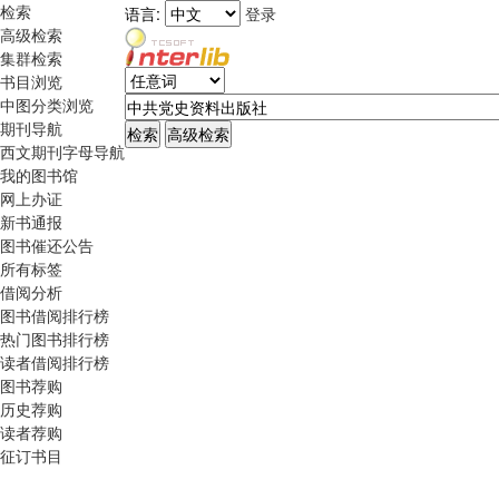
检索
语言:
登录
高级检索
集群检索
书目浏览
中图分类浏览
期刊导航
西文期刊字母导航
我的图书馆
网上办证
新书通报
图书催还公告
所有标签
借阅分析
图书借阅排行榜
热门图书排行榜
读者借阅排行榜
图书荐购
历史荐购
读者荐购
征订书目