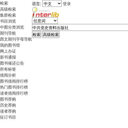
检索
语言:
登录
高级检索
集群检索
书目浏览
中图分类浏览
期刊导航
西文期刊字母导航
我的图书馆
网上办证
新书通报
图书催还公告
所有标签
借阅分析
图书借阅排行榜
热门图书排行榜
读者借阅排行榜
图书荐购
历史荐购
读者荐购
征订书目