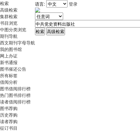
检索
语言:
登录
高级检索
集群检索
书目浏览
中图分类浏览
期刊导航
西文期刊字母导航
我的图书馆
网上办证
新书通报
图书催还公告
所有标签
借阅分析
图书借阅排行榜
热门图书排行榜
读者借阅排行榜
图书荐购
历史荐购
读者荐购
征订书目