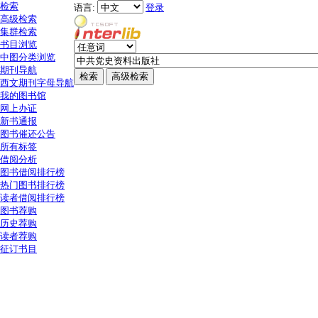
检索
语言:
登录
高级检索
集群检索
书目浏览
中图分类浏览
期刊导航
西文期刊字母导航
我的图书馆
网上办证
新书通报
图书催还公告
所有标签
借阅分析
图书借阅排行榜
热门图书排行榜
读者借阅排行榜
图书荐购
历史荐购
读者荐购
征订书目