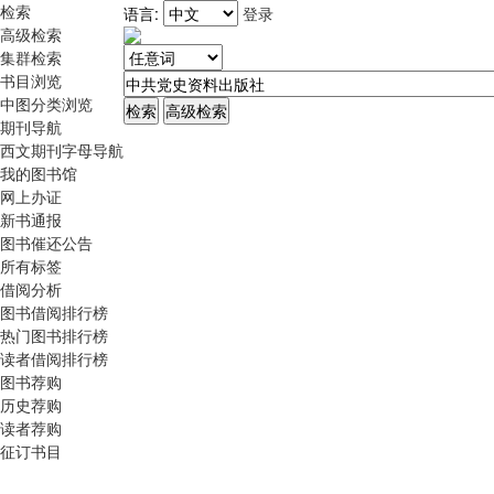
检索
语言:
登录
高级检索
集群检索
书目浏览
中图分类浏览
期刊导航
西文期刊字母导航
我的图书馆
网上办证
新书通报
图书催还公告
所有标签
借阅分析
图书借阅排行榜
热门图书排行榜
读者借阅排行榜
图书荐购
历史荐购
读者荐购
征订书目