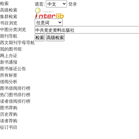
检索
语言:
登录
高级检索
集群检索
书目浏览
中图分类浏览
期刊导航
西文期刊字母导航
我的图书馆
网上办证
新书通报
图书催还公告
所有标签
借阅分析
图书借阅排行榜
热门图书排行榜
读者借阅排行榜
图书荐购
历史荐购
读者荐购
征订书目