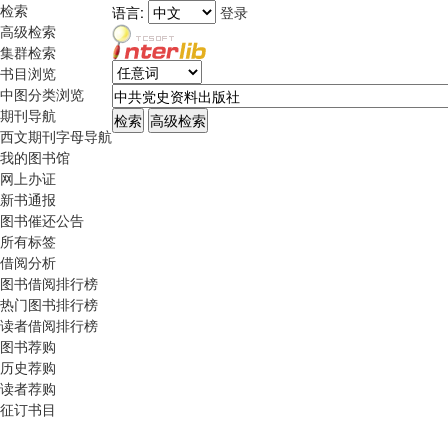
检索
语言:
登录
高级检索
集群检索
书目浏览
中图分类浏览
期刊导航
西文期刊字母导航
我的图书馆
网上办证
新书通报
图书催还公告
所有标签
借阅分析
图书借阅排行榜
热门图书排行榜
读者借阅排行榜
图书荐购
历史荐购
读者荐购
征订书目