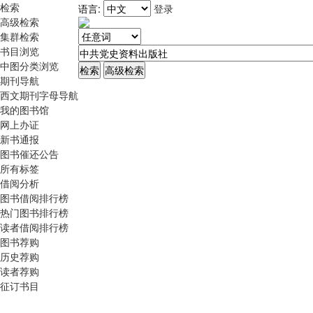
检索
语言:
登录
高级检索
集群检索
书目浏览
中图分类浏览
期刊导航
西文期刊字母导航
我的图书馆
网上办证
新书通报
图书催还公告
所有标签
借阅分析
图书借阅排行榜
热门图书排行榜
读者借阅排行榜
图书荐购
历史荐购
读者荐购
征订书目