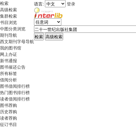
检索
语言:
登录
高级检索
集群检索
书目浏览
中图分类浏览
期刊导航
西文期刊字母导航
我的图书馆
网上办证
新书通报
图书催还公告
所有标签
借阅分析
图书借阅排行榜
热门图书排行榜
读者借阅排行榜
图书荐购
历史荐购
读者荐购
征订书目