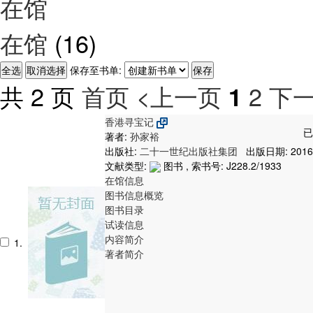
在馆
在馆
(16)
保存至书单:
共 2 页
首页
<上一页
2
下一
1
香港寻宝记
已
著者:
孙家裕
出版社:
二十一世纪出版社集团
出版日期: 2016
文献类型:
图书 , 索书号:
J228.2/1933
在馆信息
图书信息概览
图书目录
试读信息
内容简介
1.
著者简介