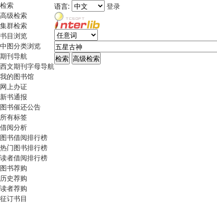
检索
语言:
登录
高级检索
集群检索
书目浏览
中图分类浏览
期刊导航
西文期刊字母导航
我的图书馆
网上办证
新书通报
图书催还公告
所有标签
借阅分析
图书借阅排行榜
热门图书排行榜
读者借阅排行榜
图书荐购
历史荐购
读者荐购
征订书目