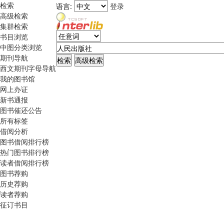
检索
语言:
登录
高级检索
集群检索
书目浏览
中图分类浏览
期刊导航
西文期刊字母导航
我的图书馆
网上办证
新书通报
图书催还公告
所有标签
借阅分析
图书借阅排行榜
热门图书排行榜
读者借阅排行榜
图书荐购
历史荐购
读者荐购
征订书目