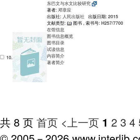
东巴文与水文比较研究
著者:
邓章应
出版社:
人民出版社
出版日期: 2015
文献类型:
图书 , 索书号:
H257/7700
在馆信息
图书信息概览
图书目录
试读信息
内容简介
10.
著者简介
共 8 页
首页
<上一页
2
3
4
1
© 2005－
2026 www.interlib.co