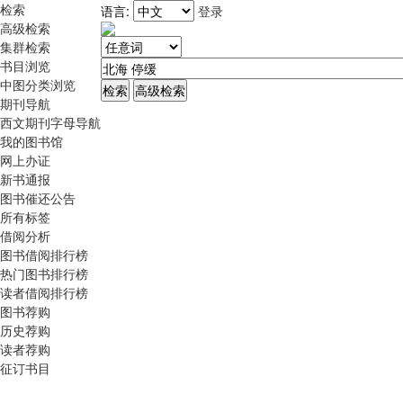
检索
语言:
登录
高级检索
集群检索
书目浏览
中图分类浏览
期刊导航
西文期刊字母导航
我的图书馆
网上办证
新书通报
图书催还公告
所有标签
借阅分析
图书借阅排行榜
热门图书排行榜
读者借阅排行榜
图书荐购
历史荐购
读者荐购
征订书目