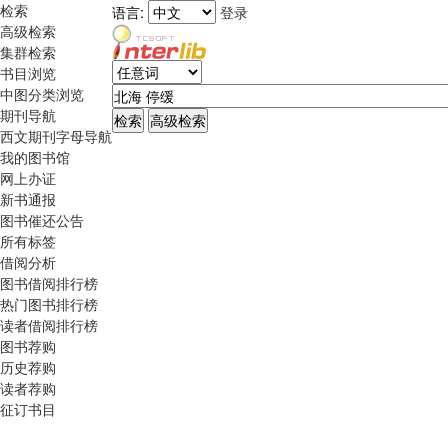
检索
语言:
登录
高级检索
集群检索
书目浏览
中图分类浏览
期刊导航
西文期刊字母导航
我的图书馆
网上办证
新书通报
图书催还公告
所有标签
借阅分析
图书借阅排行榜
热门图书排行榜
读者借阅排行榜
图书荐购
历史荐购
读者荐购
征订书目