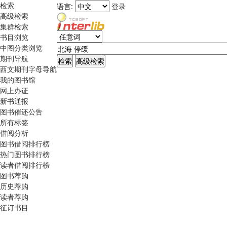
检索
语言:
登录
高级检索
集群检索
书目浏览
中图分类浏览
期刊导航
西文期刊字母导航
我的图书馆
网上办证
新书通报
图书催还公告
所有标签
借阅分析
图书借阅排行榜
热门图书排行榜
读者借阅排行榜
图书荐购
历史荐购
读者荐购
征订书目