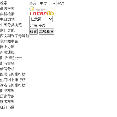
检索
语言:
登录
高级检索
集群检索
书目浏览
中图分类浏览
期刊导航
西文期刊字母导航
我的图书馆
网上办证
新书通报
图书催还公告
所有标签
借阅分析
图书借阅排行榜
热门图书排行榜
读者借阅排行榜
图书荐购
历史荐购
读者荐购
征订书目