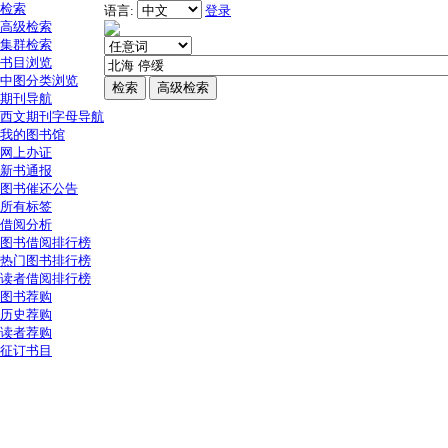
检索
语言:
登录
高级检索
集群检索
书目浏览
中图分类浏览
期刊导航
西文期刊字母导航
我的图书馆
网上办证
新书通报
图书催还公告
所有标签
借阅分析
图书借阅排行榜
热门图书排行榜
读者借阅排行榜
图书荐购
历史荐购
读者荐购
征订书目