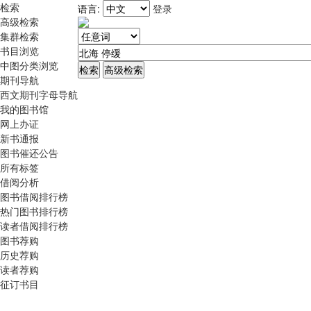
检索
语言:
登录
高级检索
集群检索
书目浏览
中图分类浏览
期刊导航
西文期刊字母导航
我的图书馆
网上办证
新书通报
图书催还公告
所有标签
借阅分析
图书借阅排行榜
热门图书排行榜
读者借阅排行榜
图书荐购
历史荐购
读者荐购
征订书目