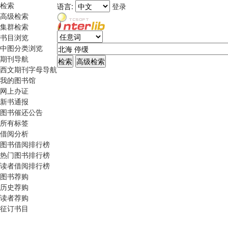
检索
语言:
登录
高级检索
集群检索
书目浏览
中图分类浏览
期刊导航
西文期刊字母导航
我的图书馆
网上办证
新书通报
图书催还公告
所有标签
借阅分析
图书借阅排行榜
热门图书排行榜
读者借阅排行榜
图书荐购
历史荐购
读者荐购
征订书目