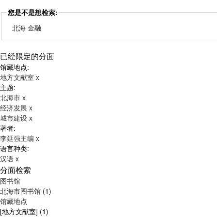
您是不是想检索:
北海 金融
已经限定的分面
馆藏地点:
地方文献室
x
主题:
北海市
x
经济发展
x
城市建设
x
著者:
李延强主编
x
语言种类:
汉语
x
分面检索
图书馆
北海市图书馆
(1)
馆藏地点
[地方文献室]
(1)