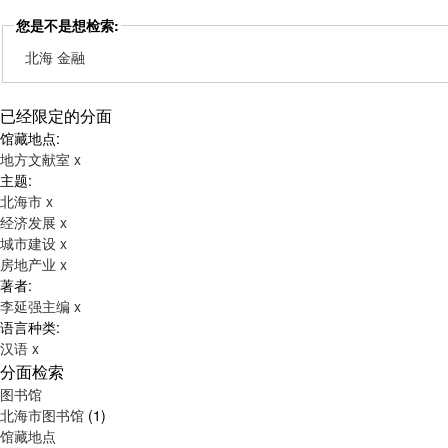
您是不是想检索:
北海 金融
已经限定的分面
馆藏地点:
地方文献室
x
主题:
北海市
x
经济发展
x
城市建设
x
房地产业
x
著者:
李延强主编
x
语言种类:
汉语
x
分面检索
图书馆
北海市图书馆
(1)
馆藏地点