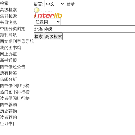
检索
语言:
登录
高级检索
集群检索
书目浏览
中图分类浏览
期刊导航
西文期刊字母导航
我的图书馆
网上办证
新书通报
图书催还公告
所有标签
借阅分析
图书借阅排行榜
热门图书排行榜
读者借阅排行榜
图书荐购
历史荐购
读者荐购
征订书目