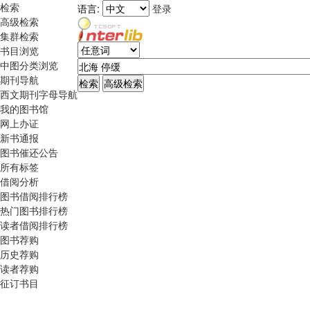
检索
语言:
登录
高级检索
集群检索
书目浏览
中图分类浏览
期刊导航
西文期刊字母导航
我的图书馆
网上办证
新书通报
图书催还公告
所有标签
借阅分析
图书借阅排行榜
热门图书排行榜
读者借阅排行榜
图书荐购
历史荐购
读者荐购
征订书目