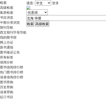
检索
语言:
登录
高级检索
集群检索
书目浏览
中图分类浏览
期刊导航
西文期刊字母导航
我的图书馆
网上办证
新书通报
图书催还公告
所有标签
借阅分析
图书借阅排行榜
热门图书排行榜
读者借阅排行榜
图书荐购
历史荐购
读者荐购
征订书目