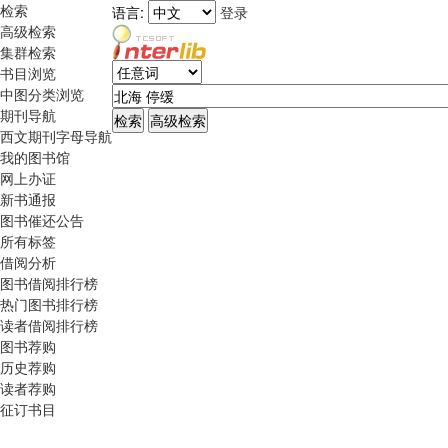
检索
语言:
登录
高级检索
集群检索
书目浏览
中图分类浏览
期刊导航
西文期刊字母导航
我的图书馆
网上办证
新书通报
图书催还公告
所有标签
借阅分析
图书借阅排行榜
热门图书排行榜
读者借阅排行榜
图书荐购
历史荐购
读者荐购
征订书目