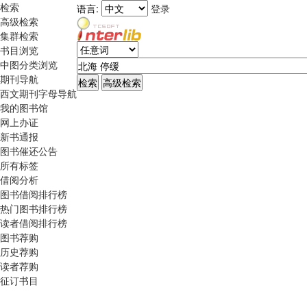
检索
语言:
登录
高级检索
集群检索
书目浏览
中图分类浏览
期刊导航
西文期刊字母导航
我的图书馆
网上办证
新书通报
图书催还公告
所有标签
借阅分析
图书借阅排行榜
热门图书排行榜
读者借阅排行榜
图书荐购
历史荐购
读者荐购
征订书目