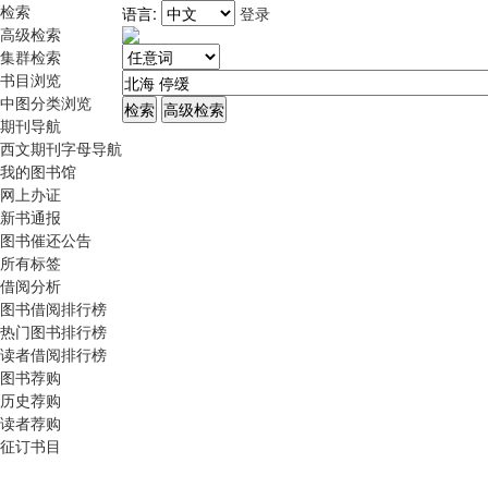
检索
语言:
登录
高级检索
集群检索
书目浏览
中图分类浏览
期刊导航
西文期刊字母导航
我的图书馆
网上办证
新书通报
图书催还公告
所有标签
借阅分析
图书借阅排行榜
热门图书排行榜
读者借阅排行榜
图书荐购
历史荐购
读者荐购
征订书目