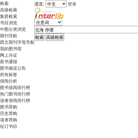
检索
语言:
登录
高级检索
集群检索
书目浏览
中图分类浏览
期刊导航
西文期刊字母导航
我的图书馆
网上办证
新书通报
图书催还公告
所有标签
借阅分析
图书借阅排行榜
热门图书排行榜
读者借阅排行榜
图书荐购
历史荐购
读者荐购
征订书目