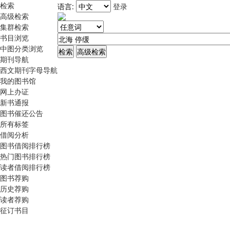
检索
语言:
登录
高级检索
集群检索
书目浏览
中图分类浏览
期刊导航
西文期刊字母导航
我的图书馆
网上办证
新书通报
图书催还公告
所有标签
借阅分析
图书借阅排行榜
热门图书排行榜
读者借阅排行榜
图书荐购
历史荐购
读者荐购
征订书目