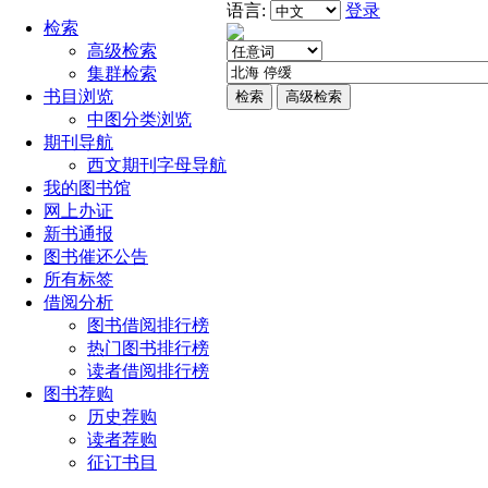
语言:
登录
检索
高级检索
集群检索
书目浏览
中图分类浏览
期刊导航
西文期刊字母导航
我的图书馆
网上办证
新书通报
图书催还公告
所有标签
借阅分析
图书借阅排行榜
热门图书排行榜
读者借阅排行榜
图书荐购
历史荐购
读者荐购
征订书目