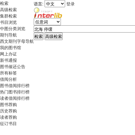
检索
语言:
登录
高级检索
集群检索
书目浏览
中图分类浏览
期刊导航
西文期刊字母导航
我的图书馆
网上办证
新书通报
图书催还公告
所有标签
借阅分析
图书借阅排行榜
热门图书排行榜
读者借阅排行榜
图书荐购
历史荐购
读者荐购
征订书目