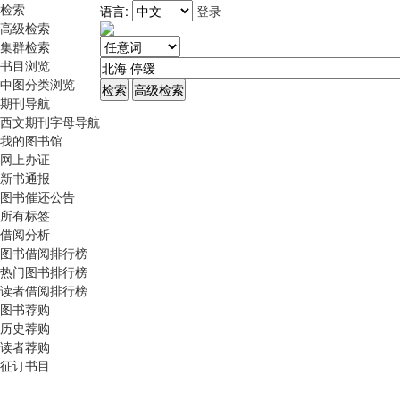
检索
语言:
登录
高级检索
集群检索
书目浏览
中图分类浏览
期刊导航
西文期刊字母导航
我的图书馆
网上办证
新书通报
图书催还公告
所有标签
借阅分析
图书借阅排行榜
热门图书排行榜
读者借阅排行榜
图书荐购
历史荐购
读者荐购
征订书目