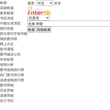
检索
语言:
登录
高级检索
集群检索
书目浏览
中图分类浏览
期刊导航
西文期刊字母导航
我的图书馆
网上办证
新书通报
图书催还公告
所有标签
借阅分析
图书借阅排行榜
热门图书排行榜
读者借阅排行榜
图书荐购
历史荐购
读者荐购
征订书目