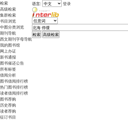
检索
语言:
登录
高级检索
集群检索
书目浏览
中图分类浏览
期刊导航
西文期刊字母导航
我的图书馆
网上办证
新书通报
图书催还公告
所有标签
借阅分析
图书借阅排行榜
热门图书排行榜
读者借阅排行榜
图书荐购
历史荐购
读者荐购
征订书目