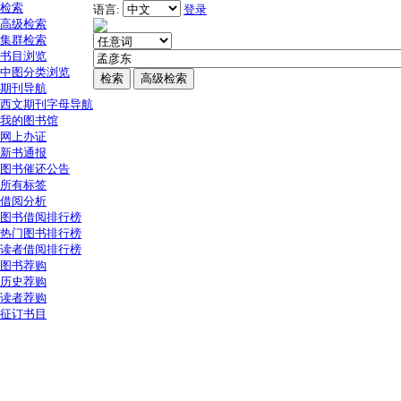
检索
语言:
登录
高级检索
集群检索
书目浏览
中图分类浏览
期刊导航
西文期刊字母导航
我的图书馆
网上办证
新书通报
图书催还公告
所有标签
借阅分析
图书借阅排行榜
热门图书排行榜
读者借阅排行榜
图书荐购
历史荐购
读者荐购
征订书目