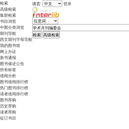
检索
语言:
登录
高级检索
集群检索
书目浏览
中图分类浏览
期刊导航
西文期刊字母导航
我的图书馆
网上办证
新书通报
图书催还公告
所有标签
借阅分析
图书借阅排行榜
热门图书排行榜
读者借阅排行榜
图书荐购
历史荐购
读者荐购
征订书目