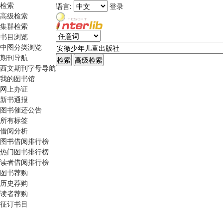
检索
语言:
登录
高级检索
集群检索
书目浏览
中图分类浏览
期刊导航
西文期刊字母导航
我的图书馆
网上办证
新书通报
图书催还公告
所有标签
借阅分析
图书借阅排行榜
热门图书排行榜
读者借阅排行榜
图书荐购
历史荐购
读者荐购
征订书目