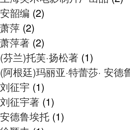
安韶编
(2)
萧萍
(2)
萧萍著
(2)
(芬兰)托芙·扬松著
(1)
(阿根廷)玛丽亚·特蕾莎· 安
刘征宇
(1)
刘征宇著
(1)
安德鲁埃托
(1)