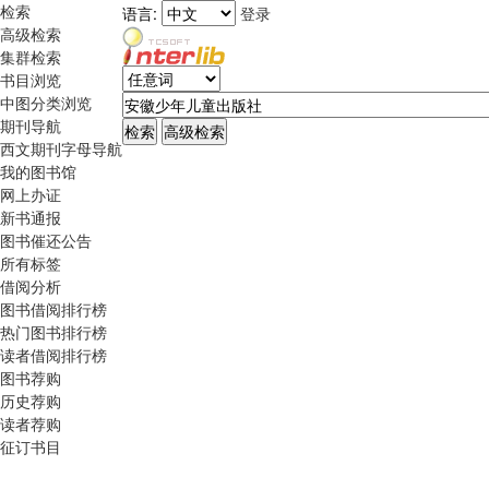
检索
语言:
登录
高级检索
集群检索
书目浏览
中图分类浏览
期刊导航
西文期刊字母导航
我的图书馆
网上办证
新书通报
图书催还公告
所有标签
借阅分析
图书借阅排行榜
热门图书排行榜
读者借阅排行榜
图书荐购
历史荐购
读者荐购
征订书目