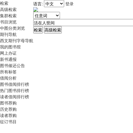
检索
语言:
登录
高级检索
集群检索
书目浏览
中图分类浏览
期刊导航
西文期刊字母导航
我的图书馆
网上办证
新书通报
图书催还公告
所有标签
借阅分析
图书借阅排行榜
热门图书排行榜
读者借阅排行榜
图书荐购
历史荐购
读者荐购
征订书目