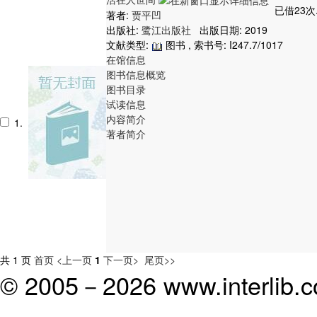
已借23次
著者:
贾平凹
出版社:
鹭江出版社
出版日期: 2019
文献类型:
图书 , 索书号:
I247.7/1017
在馆信息
图书信息概览
图书目录
试读信息
内容简介
1.
著者简介
共 1 页
首页
<上一页
1
下一页>
尾页>>
© 2005－
2026 www.interlib.co