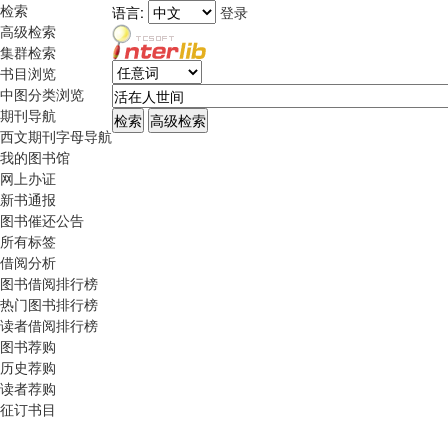
检索
语言:
登录
高级检索
集群检索
书目浏览
中图分类浏览
期刊导航
西文期刊字母导航
我的图书馆
网上办证
新书通报
图书催还公告
所有标签
借阅分析
图书借阅排行榜
热门图书排行榜
读者借阅排行榜
图书荐购
历史荐购
读者荐购
征订书目