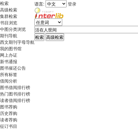
检索
语言:
登录
高级检索
集群检索
书目浏览
中图分类浏览
期刊导航
西文期刊字母导航
我的图书馆
网上办证
新书通报
图书催还公告
所有标签
借阅分析
图书借阅排行榜
热门图书排行榜
读者借阅排行榜
图书荐购
历史荐购
读者荐购
征订书目