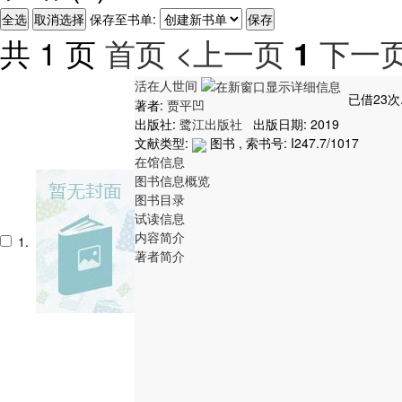
保存至书单:
共 1 页
首页
<上一页
下一页
1
活在人世间
已借23次
著者:
贾平凹
出版社:
鹭江出版社
出版日期: 2019
文献类型:
图书 , 索书号:
I247.7/1017
在馆信息
图书信息概览
图书目录
试读信息
内容简介
1.
著者简介