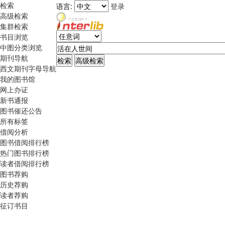
检索
语言:
登录
高级检索
集群检索
书目浏览
中图分类浏览
期刊导航
西文期刊字母导航
我的图书馆
网上办证
新书通报
图书催还公告
所有标签
借阅分析
图书借阅排行榜
热门图书排行榜
读者借阅排行榜
图书荐购
历史荐购
读者荐购
征订书目