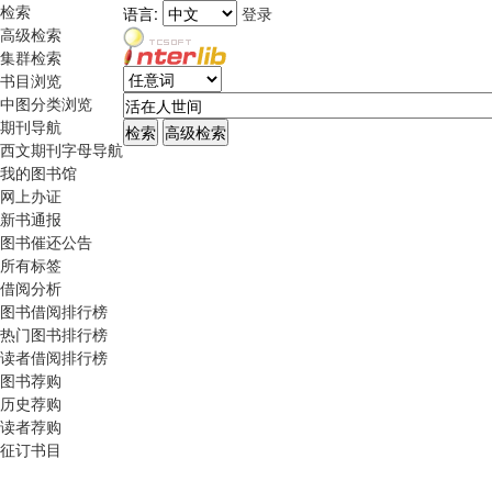
检索
语言:
登录
高级检索
集群检索
书目浏览
中图分类浏览
期刊导航
西文期刊字母导航
我的图书馆
网上办证
新书通报
图书催还公告
所有标签
借阅分析
图书借阅排行榜
热门图书排行榜
读者借阅排行榜
图书荐购
历史荐购
读者荐购
征订书目