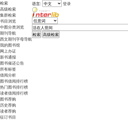
检索
语言:
登录
高级检索
集群检索
书目浏览
中图分类浏览
期刊导航
西文期刊字母导航
我的图书馆
网上办证
新书通报
图书催还公告
所有标签
借阅分析
图书借阅排行榜
热门图书排行榜
读者借阅排行榜
图书荐购
历史荐购
读者荐购
征订书目