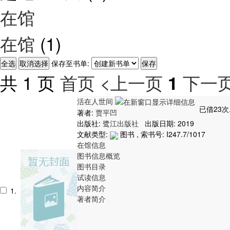
在馆
在馆
(1)
保存至书单:
共 1 页
首页
<上一页
下一页
1
活在人世间
已借23次
著者:
贾平凹
出版社:
鹭江出版社
出版日期: 2019
文献类型:
图书 , 索书号:
I247.7/1017
在馆信息
图书信息概览
图书目录
试读信息
内容简介
1.
著者简介