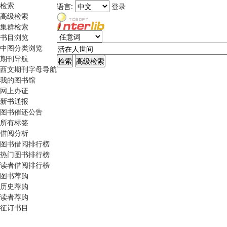
检索
语言:
登录
高级检索
集群检索
书目浏览
中图分类浏览
期刊导航
西文期刊字母导航
我的图书馆
网上办证
新书通报
图书催还公告
所有标签
借阅分析
图书借阅排行榜
热门图书排行榜
读者借阅排行榜
图书荐购
历史荐购
读者荐购
征订书目