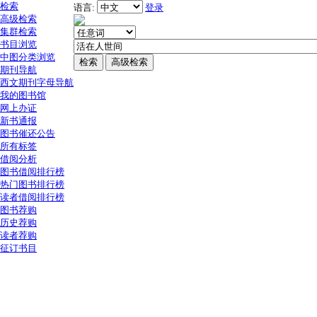
检索
语言:
登录
高级检索
集群检索
书目浏览
中图分类浏览
期刊导航
西文期刊字母导航
我的图书馆
网上办证
新书通报
图书催还公告
所有标签
借阅分析
图书借阅排行榜
热门图书排行榜
读者借阅排行榜
图书荐购
历史荐购
读者荐购
征订书目