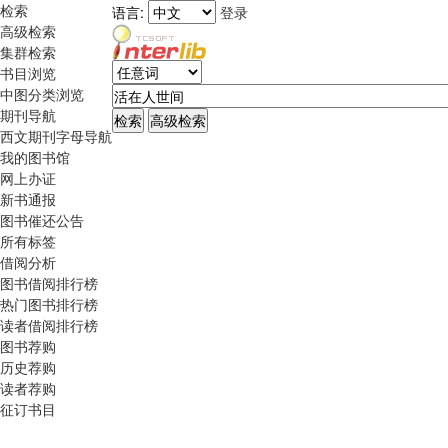
检索
语言:
登录
高级检索
集群检索
书目浏览
中图分类浏览
期刊导航
西文期刊字母导航
我的图书馆
网上办证
新书通报
图书催还公告
所有标签
借阅分析
图书借阅排行榜
热门图书排行榜
读者借阅排行榜
图书荐购
历史荐购
读者荐购
征订书目