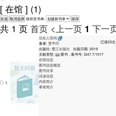
[ 在馆 ]
(1)
保存至书单:
共 1 页
首页
<上一页
下一页
1
活在人世间
已借23次
著者:
贾平凹
出版社:
鹭江出版社
出版日期: 2019
文献类型:
图书 , 索书号:
I247.7/1017
在馆信息
图书信息概览
图书目录
试读信息
内容简介
1.
著者简介