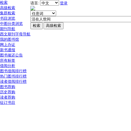
检索
语言:
登录
高级检索
集群检索
书目浏览
中图分类浏览
期刊导航
西文期刊字母导航
我的图书馆
网上办证
新书通报
图书催还公告
所有标签
借阅分析
图书借阅排行榜
热门图书排行榜
读者借阅排行榜
图书荐购
历史荐购
读者荐购
征订书目