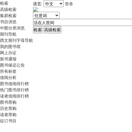
检索
语言:
登录
高级检索
集群检索
书目浏览
中图分类浏览
期刊导航
西文期刊字母导航
我的图书馆
网上办证
新书通报
图书催还公告
所有标签
借阅分析
图书借阅排行榜
热门图书排行榜
读者借阅排行榜
图书荐购
历史荐购
读者荐购
征订书目