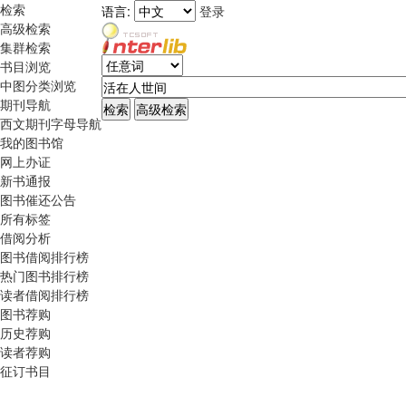
检索
语言:
登录
高级检索
集群检索
书目浏览
中图分类浏览
期刊导航
西文期刊字母导航
我的图书馆
网上办证
新书通报
图书催还公告
所有标签
借阅分析
图书借阅排行榜
热门图书排行榜
读者借阅排行榜
图书荐购
历史荐购
读者荐购
征订书目