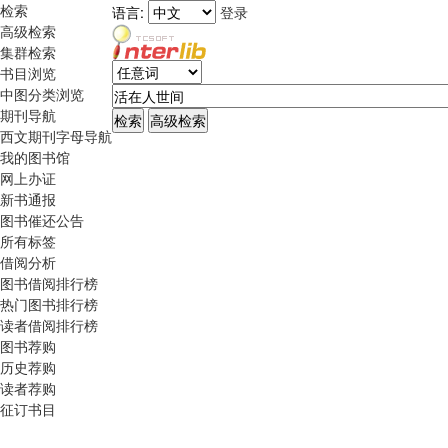
检索
语言:
登录
高级检索
集群检索
书目浏览
中图分类浏览
期刊导航
西文期刊字母导航
我的图书馆
网上办证
新书通报
图书催还公告
所有标签
借阅分析
图书借阅排行榜
热门图书排行榜
读者借阅排行榜
图书荐购
历史荐购
读者荐购
征订书目