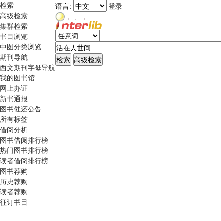
检索
语言:
登录
高级检索
集群检索
书目浏览
中图分类浏览
期刊导航
西文期刊字母导航
我的图书馆
网上办证
新书通报
图书催还公告
所有标签
借阅分析
图书借阅排行榜
热门图书排行榜
读者借阅排行榜
图书荐购
历史荐购
读者荐购
征订书目