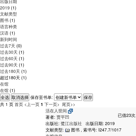
出版日期
2019
(1)
文献类型
图书
(1)
语言种类
汉语
(1)
新到时间
过去7天
(0)
过去30天
(1)
过去60天
(1)
过去90天
(1)
过去180天
(1)
超过180天
(1)
在馆
在馆
(1)
保存至书单:
共 1 页
首页
<上一页
1
下一页>
尾页>>
活在人世间
已借23次
著者:
贾平凹
出版社:
鹭江出版社
出版日期: 2019
文献类型:
图书 , 索书号:
I247.7/1017
在馆信息